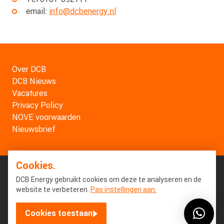
email:
info@dcbenergy.nl
Over DCB
DCB Nieuws
Vacatures
Privacy Policy
NOVE voorwaarden
Nieuwsbrief
Cookies.
DCB Energy gebruikt cookies om deze te analyseren en de
website te verbeteren.
Pas instellingen aan.
Cookies toestaan
© Copyright 2026 DCB Energy. All Rights Reserved.