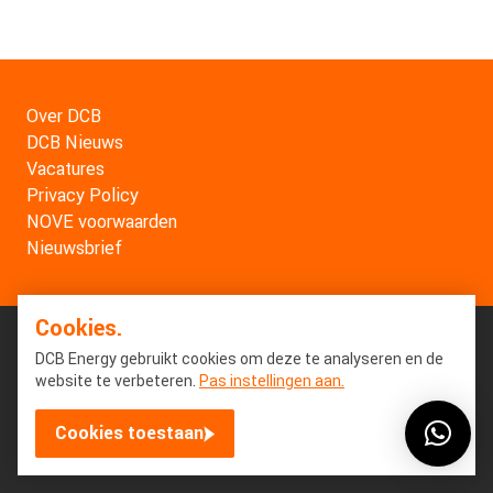
Over DCB
DCB Nieuws
Vacatures
Privacy Policy
NOVE voorwaarden
Nieuwsbrief
Cookies.
DCB Energy gebruikt cookies om deze te analyseren en de
website te verbeteren.
Pas instellingen aan.
Cookies toestaan
© Copyright 2026 DCB Energy. All Rights Reserved.