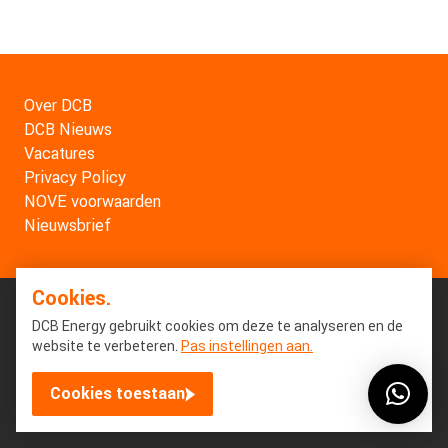
Over DCB
DCB Nieuws
Vacatures
Privacy Policy
NOVE voorwaarden
Nieuwsbrief
Cookies.
DCB Energy gebruikt cookies om deze te analyseren en de
website te verbeteren.
Pas instellingen aan.
Cookies toestaan
© Copyright 2026 DCB Energy. All Rights Reserved.