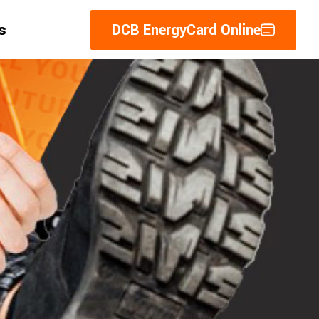
s
DCB EnergyCard Online