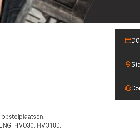
DC
St
Co
 opstelplaatsen;
, LNG, HVO30, HVO100,