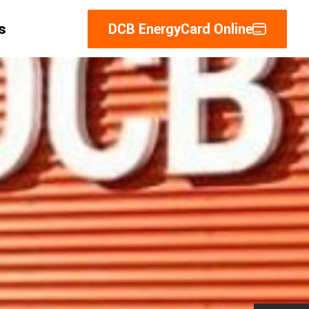
s
DCB EnergyCard Online