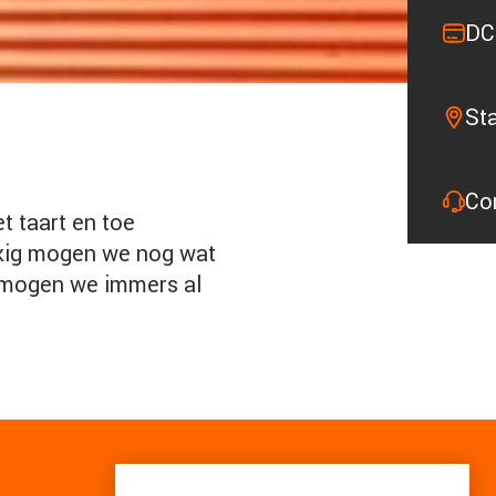
DC
St
Co
t taart en toe
ukkig mogen we nog wat
t mogen we immers al