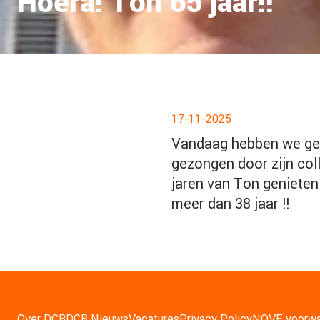
Hoera! Ton 65 jaar!!
17-11-2025
Vandaag hebben we gevi
gezongen door zijn col
jaren van Ton genieten
meer dan 38 jaar !!
Over DCB
DCB Nieuws
Vacatures
Privacy Policy
NOVE voorwa