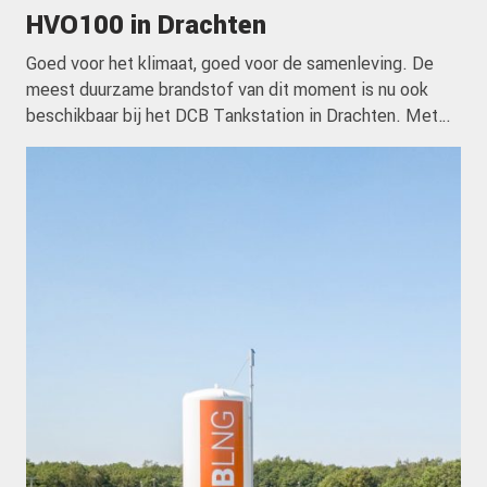
HVO100 in Drachten
Goed voor het klimaat, goed voor de samenleving. De
meest duurzame brandstof van dit moment is nu ook
beschikbaar bij het DCB Tankstation in Drachten. Met
een CO2-reductie van maar liefst 85% en een veel lagere
uitstoot van fijnstof, NOx, roet en zwavel, is HVO100
een prachtig alternatief op traditionele diesel. Daarnaast
hebben dieselvoertuigen meestal … <a
href="https://dcbenergy.nl/uitbreiding-hvo-
netwerk/">Continued</a>