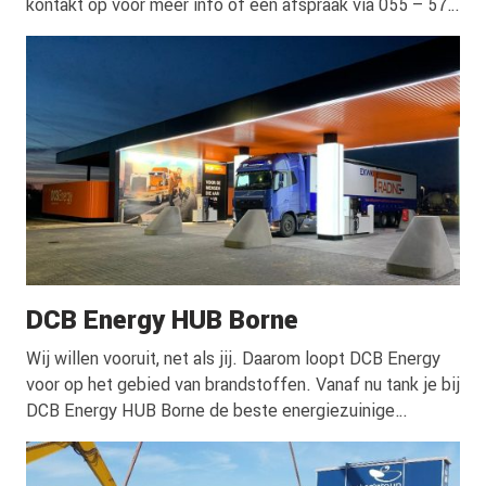
kontakt op voor meer info of een afspraak via 055 – 578
1315 of academy@dcbenergy.nl. Na het volgen
van de … <a href="https://dcbenergy.nl/dcb-lng-
academy/">Continued</a>
DCB Energy HUB Borne
Wij willen vooruit, net als jij. Daarom loopt DCB Energy
voor op het gebied van brandstoffen. Vanaf nu tank je bij
DCB Energy HUB Borne de beste energiezuinige
brandstoffen tegen scherpe prijzen. CNG+ en LNG zijn
vanaf nu beschikbaar op deze locatie.