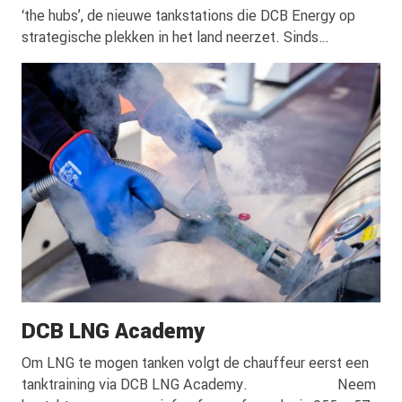
‘the hubs’, de nieuwe tankstations die DCB Energy op
strategische plekken in het land neerzet. Sinds
afgelopen maart kunnen klanten terecht bij de nieuwste
locatie op bedrijventerrein Westermaat De Veldkamp in
Borne, direct aan de snelwegen A1 en A35. “Onze
ambitie is groots. De nieuwe … <a
href="https://dcbenergy.nl/dcb-energy-zet-in-op-
netwerk-van-twintig-energy-hubs/">Continued</a>
DCB LNG Academy
Om LNG te mogen tanken volgt de chauffeur eerst een
tanktraining via DCB LNG Academy. Neem