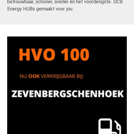
betrouwbaar, schoner, sneller én het voordeligste. DCB
Energy HUBs gemaakt voor jou.