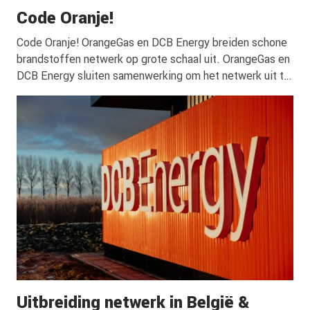
Code Oranje!
Code Oranje! OrangeGas en DCB Energy breiden schone
brandstoffen netwerk op grote schaal uit. OrangeGas en
DCB Energy sluiten samenwerking om het netwerk uit te
breiden voor schone brandstoffen. Samen hebben zij de
ambitie om binnen twee jaar op 20 locaties schone
brandstoffen aan te bieden. De samenwerking betreft
voor de schone brandstoffen CNG+, elektrisch … <a
href="https://dcbenergy.nl/code-
oranje/">Continued</a>
Uitbreiding netwerk in België &