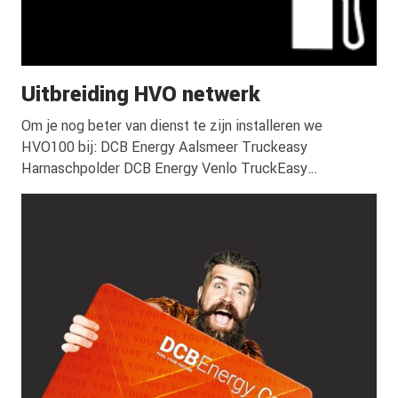
Uitbreiding HVO netwerk
Om je nog beter van dienst te zijn installeren we
HVO100 bij: DCB Energy Aalsmeer Truckeasy
Harnaschpolder DCB Energy Venlo TruckEasy
Zevenbergschenhoek Check de app voor het hele
netwerk!Heb je ‘m nog niet? Download de app.